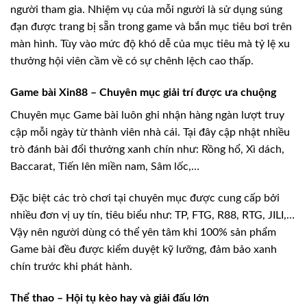
người tham gia. Nhiệm vụ của mỗi người là sử dụng súng
đạn được trang bị sẵn trong game và bắn mục tiêu bơi trên
màn hình. Tùy vào mức độ khó dễ của mục tiêu mà tỷ lệ xu
thưởng hội viên cầm về có sự chênh lệch cao thấp.
Game bài Xin88 – Chuyên mục giải trí được ưa chuộng
Chuyên mục Game bài luôn ghi nhận hàng ngàn lượt truy
cập mỗi ngày từ thành viên nhà cái. Tại đây cập nhật nhiều
trò đánh bài đổi thưởng xanh chín như: Rồng hổ, Xì dách,
Baccarat, Tiến lên miền nam, Sâm lốc,…
Đặc biệt các trò chơi tại chuyên mục được cung cấp bởi
nhiều đơn vị uy tín, tiêu biểu như: TP, FTG, R88, RTG, JILI,…
Vậy nên người dùng có thể yên tâm khi 100% sản phẩm
Game bài đều được kiểm duyệt kỹ lưỡng, đảm bảo xanh
chín trước khi phát hành.
Thể thao – Hội tụ kèo hay và giải đấu lớn